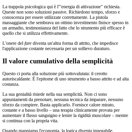
La trappola psicologica qui è l'"energia di attivazione" richiesta.
Queste non sono soluzioni passive. Richiedono tempo, sforzo e
conoscenza per essere utilizzate correttamente. La pistola
massaggiante che sembrava un ottimo investimento finisce spesso in
un armadio, testimonianza del fatto che lo strumento più efficace è
quello che si utilizza effettivamente.
L'onere del
fare
diventa un'altra forma di attrito, che impedisce
l'applicazione costante necessaria per un sollievo duraturo.
Il valore cumulativo della semplicità
Questo ci porta alla soluzione più sottovalutata: il cerotto
autoriscaldante. È l'epitome di uno strumento a basso attrito e ad alta
costanza.
La sua genialità risiede nella sua semplicità. Non ci sono
appuntamenti da prenotare, nessuna tecnica da imparare, nessuno
sforzo da compiere. Basta applicarlo. Fornisce calore mirato,
costante e a basso livello – una terapia clinicamente provata per
aumentare il flusso sanguigno e lenire la rigidità muscolare – mentre
si continua con la propria vita.
Quando mappiamo l'economia, la logica diventa innegabile.