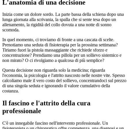
da 150
L'anatomia di una decisione
Inizia come un dolore sordo. La parte bassa della schiena dopo una
lunga giornata alla scrivania, la spalla che si sente tesa dopo un
allenamento, la rigidità del collo dovuta a una notte di sonno
scomoda.
In quel momento, ci troviamo di fronte a una cascata di scelte.
Prenotiamo una seduta di fisioterapia per la prossima settimana?
Tiriamo fuori la pistola massaggiante che richiede sforzo e
concentrazione? Prendiamo una pillola per un sollievo sistemico e
non mirato? O ci rivolgiamo a qualcosa di più semplice?
Questa decisione non riguarda solo la medicina; riguarda
l'economia, la psicologia e l'attrito nascosto nelle nostre vite. Spesso
calcoliamo male il vero costo del sollievo, concentrandoci sul prezzo
di una singola seduta e ignorando il valore cumulativo della
costanza.
Il fascino e l'attrito della cura
professionale
C'è un innegabile fascino nell'intervento professionale. Un
fisioterapista o un chiropratico offre competenza, una diagnosi e un