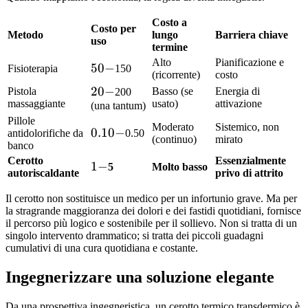
Costo a
Costo per
Metodo
lungo
Barriera chiave
uso
termine
Alto
Pianificazione e
50
50
−
Fisioterapia
150
(ricorrente)
costo
-
20
20
−
Pistola
Basso (se
Energia di
200
massaggiante
usato)
attivazione
-
(una tantum)
Pillole
Moderato
Sistemico, non
0.10
0.10
−
antidolorifiche da
0.50
(continuo)
mirato
banco
-
Cerotto
Essenzialmente
1
1
−
5
Molto basso
autoriscaldante
privo di attrito
-
Il cerotto non sostituisce un medico per un infortunio grave. Ma per
la stragrande maggioranza dei dolori e dei fastidi quotidiani, fornisce
il percorso più logico e sostenibile per il sollievo. Non si tratta di un
singolo intervento drammatico; si tratta dei piccoli guadagni
cumulativi di una cura quotidiana e costante.
Ingegnerizzare una soluzione elegante
Da una prospettiva ingegneristica, un cerotto termico transdermico è