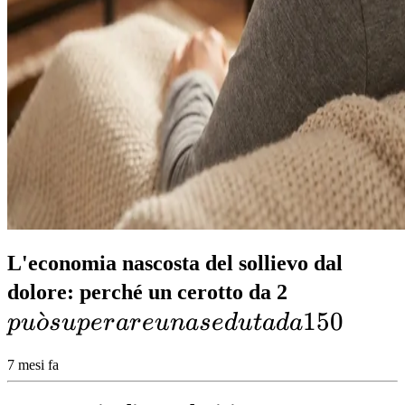
L'economia nascosta del sollievo dal
può
dolore: perché un cerotto da 2
ˋ
superare
150
p
u
o
s
u
p
er
a
r
e
u
na
se
d
u
t
a
d
a
una
7 mesi fa
seduta